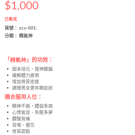
$
1,000
已售完
貨號：
zcs-001
.
分類：
精氣神
「
精氣神
」的功效：
固本培元、提神醒腦
緩解體力疲勞
增加骨質密度
調理男女更年期症狀
適合服用人仕
：
精神不振，體弱多病
心悸氣促、失眠多夢
腰酸背痛
耳鳴、健忘
骨質疏鬆