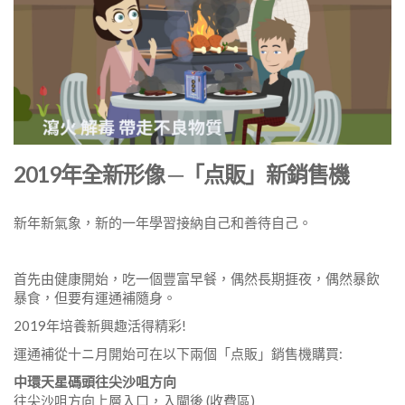
2019年全新形像 ─「点販」新銷售機
新年新氣象，新的一年學習接納自己和善待自己。
首先由健康開始，吃一個豐富早餐，偶然長期捱夜，偶然暴飲
暴食，但要有運通補隨身。
2019年培養新興趣活得精彩!
運通補從十ニ月開始可在以下兩個「点販」銷售機購買:
中環天星碼頭往尖沙咀方向
往尖沙咀方向上層入口，入閘後 (收費區)