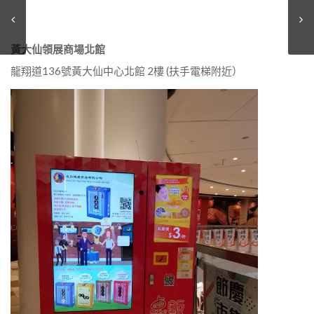
黃大仙領展商場北館
龍翔道136號黃大仙中心北館 2樓 (扶手電梯附近）