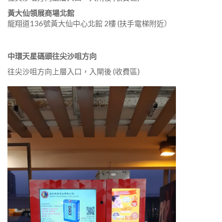
黃大仙領展商場北館
龍翔道136號黃大仙中心北館 2樓 (扶手電梯附近）
中環天星碼頭往尖沙咀方向
往尖沙咀方向上層入口，入閘後 (收費區)