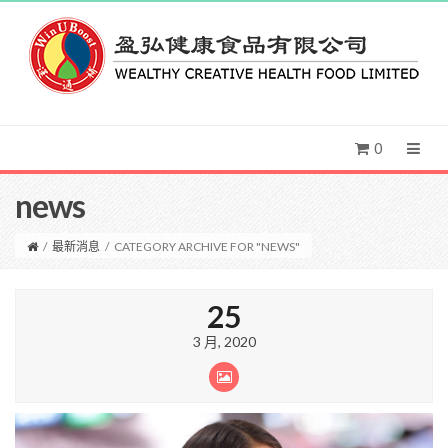
0
news
/
最新消息
/
CATEGORY ARCHIVE FOR "NEWS"
25
3 月, 2020