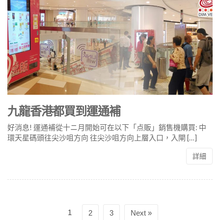
九龍香港都買到運通補
好消息! 運通補從十ニ月開始可在以下「点販」銷售機購買: 中
環天星碼頭往尖沙咀方向 往尖沙咀方向上層入口，入閘 […]
詳細
1
2
3
Next »