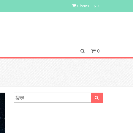
0 items -
$
0
0