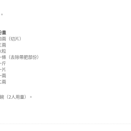
。
份
量
四兩（切片）
三兩
六粒
一條（去除帶肥部份）
一斤
一片
一兩
二兩
碗（2人用量）。