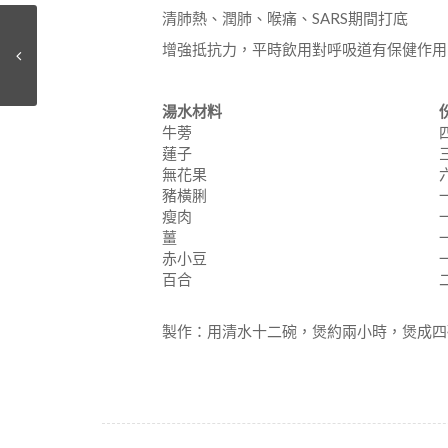
清肺熱、潤肺、喉痛、SARS期間打底
增強抵抗力，平時飲用對呼吸道有保健作用
湯水材
料
牛蒡
蓮子
無花果
豬橫脷
瘦肉
薑
赤小豆
百合
製作：用清水十二碗，煲約兩小時，煲成四