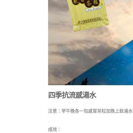
四季抗流感湯水
注意：早午晚各一包感冒茶粒加晚上飲湯水
成效：