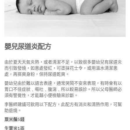
嬰兒尿道炎配方
由於夏天天氣炎熱，或者清潔不足，以致很多嬰幼兒有尿道炎
而引致發燒，如患處發紅，可塗抹花士令，或用溫水清潔患
處，再搽爽身粉，保持尿道乾爽。
嬰幼兒由於難以語言表達，通常哭鬧不安來表現，有時會有以
胃口不佳症狀﹑嘔吐﹑腹瀉﹑所以較易誤診。所以父母醫師必
須有警覺性，才能藉小便檢驗來診斷。
李醫師建議可飲用以下配方，此配方有消炎和清熱作用，可幫
助退燒。
粟米鬚
5
錢
生薏米
1
両