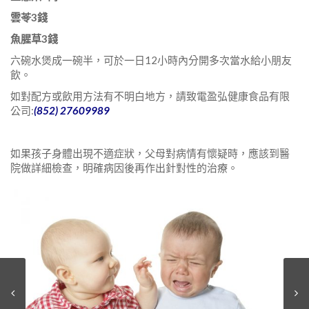
雲苓
3
錢
魚腥草
3
錢
六碗水煲成一碗半，可於一日12小時內分開多次當水給小朋友
飲。
如對配方或飲用方法有不明白地方，請致電盈弘健康食品有限
公司:
(852) 27609989
如果孩子身體出現不適症狀，父母對病情有懷疑時，應該到醫
院做詳細檢查，明確病因後再作出針對性的治療。