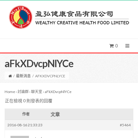
0
aFkXDvcpNlYCe
/
最新消息
/
AFKXDVCPNLYCE
Home
›
討論群
›
聊天室
›
aFkXDvcpNlYCe
正在檢視 0 則發表的回覆
文章
作者
2016-08-16 21:33:23
#5464