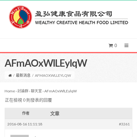
0
AFmAOxWlLEylqW
/
最新消息
/
AFMAOXWLLEYLQW
Home
›
討論群
›
聊天室
›
AFmAOxWlLEylqW
正在檢視 0 則發表的回覆
文章
作者
2016-08-16 11:11:18
#3261