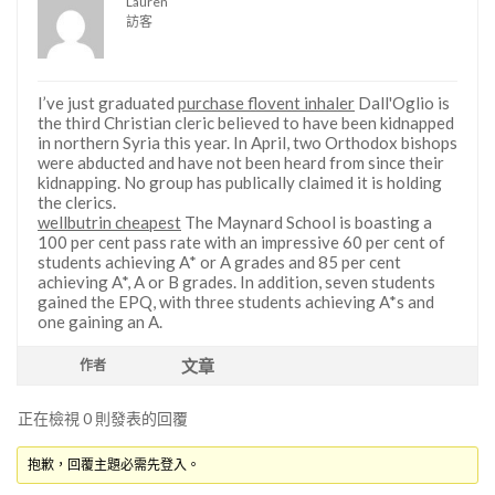
Lauren
訪客
I’ve just graduated
purchase flovent inhaler
Dall'Oglio is
the third Christian cleric believed to have been kidnapped
in northern Syria this year. In April, two Orthodox bishops
were abducted and have not been heard from since their
kidnapping. No group has publically claimed it is holding
the clerics.
wellbutrin cheapest
The Maynard School is boasting a
100 per cent pass rate with an impressive 60 per cent of
students achieving A* or A grades and 85 per cent
achieving A*, A or B grades. In addition, seven students
gained the EPQ, with three students achieving A*s and
one gaining an A.
文章
作者
正在檢視 0 則發表的回覆
抱歉，回覆主題必需先登入。