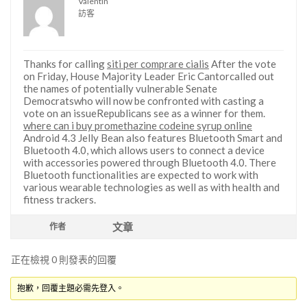
Valentin
訪客
Thanks for calling
siti per comprare cialis
After the vote
on Friday, House Majority Leader Eric Cantorcalled out
the names of potentially vulnerable Senate
Democratswho will now be confronted with casting a
vote on an issueRepublicans see as a winner for them.
where can i buy promethazine codeine syrup online
Android 4.3 Jelly Bean also features Bluetooth Smart and
Bluetooth 4.0, which allows users to connect a device
with accessories powered through Bluetooth 4.0. There
Bluetooth functionalities are expected to work with
various wearable technologies as well as with health and
fitness trackers.
文章
作者
正在檢視 0 則發表的回覆
抱歉，回覆主題必需先登入。