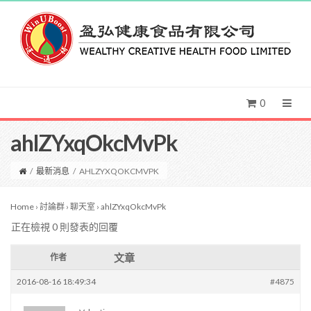
0
ahlZYxqOkcMvPk
/
最新消息
/
AHLZYXQOKCMVPK
Home
›
討論群
›
聊天室
›
ahlZYxqOkcMvPk
正在檢視 0 則發表的回覆
文章
作者
2016-08-16 18:49:34
#4875