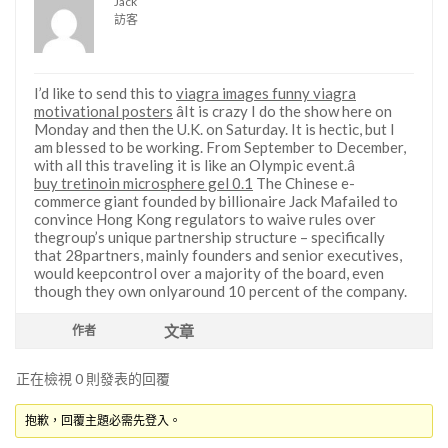
Jack
訪客
I’d like to send this to
viagra images funny viagra
motivational posters
âIt is crazy I do the show here on
Monday and then the U.K. on Saturday. It is hectic, but I
am blessed to be working. From September to December,
with all this traveling it is like an Olympic event.â
buy tretinoin microsphere gel 0.1
The Chinese e-
commerce giant founded by billionaire Jack Mafailed to
convince Hong Kong regulators to waive rules over
thegroup’s unique partnership structure – specifically
that 28partners, mainly founders and senior executives,
would keepcontrol over a majority of the board, even
though they own onlyaround 10 percent of the company.
文章
作者
正在檢視 0 則發表的回覆
抱歉，回覆主題必需先登入。