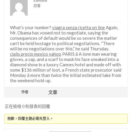
Edmund
訪客
What’s your number?
viagra senza ricetta on line
Again,
Mr. Obama has vowed not to negotiate, saying the
consequences of default would be so severe the matter
can’t be held hostage to political negotiations. “There
will be no negotiations over this,” he said Thursday.
cialis precio mexico yahoo
PARIS â A lone man wearing
gloves, a cap, and a scarf to mask his face sneaked into a
diamond show in a luxury Cannes hotel and made off with
some $136 million of loot, a French state prosecutor said
Monday â more than twice the initial estimated take from
the weekend hold-up.
文章
作者
正在檢視 0 則發表的回覆
抱歉，回覆主題必需先登入。