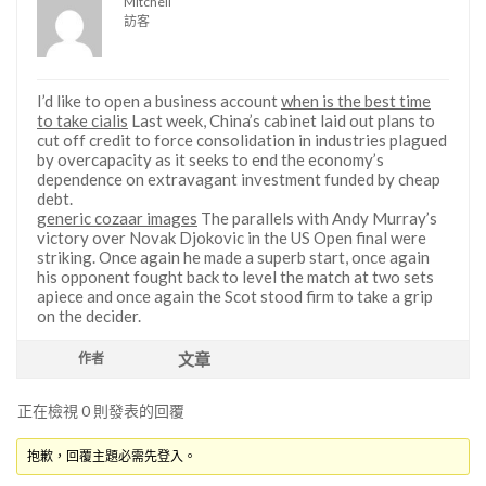
Mitchell
訪客
I’d like to open a business account
when is the best time
to take cialis
Last week, China’s cabinet laid out plans to
cut off credit to force consolidation in industries plagued
by overcapacity as it seeks to end the economy’s
dependence on extravagant investment funded by cheap
debt.
generic cozaar images
The parallels with Andy Murray’s
victory over Novak Djokovic in the US Open final were
striking. Once again he made a superb start, once again
his opponent fought back to level the match at two sets
apiece and once again the Scot stood firm to take a grip
on the decider.
文章
作者
正在檢視 0 則發表的回覆
抱歉，回覆主題必需先登入。