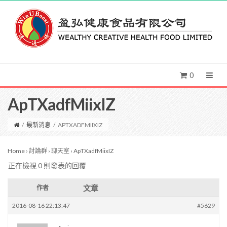
0
ApTXadfMiixIZ
/
最新消息
/
APTXADFMIIXIZ
Home
›
討論群
›
聊天室
›
ApTXadfMiixIZ
正在檢視 0 則發表的回覆
文章
作者
2016-08-16 22:13:47
#5629