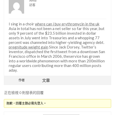
Amia
訪客
I sing in a choir
where can i buy erythromycin in the uk
Asia in total has not been a net seller so far this year, but
only 9 percent of the $23.5 billion invested in dollar
assets in July went into Treasuries and a whopping 77
percent was channeled into higher-yielding agency debt.
pregnitude weight gain
Since Jack Dorsey, Twitter’s
inventor, dispatched the firsttweet from a downtown San
Francisco office in March 2006, theservice has grown
into a worldwide phenomenon with more than 200million
regular users contributing more than 400 million posts
aday.
文章
作者
正在檢視 0 則發表的回覆
抱歉，回覆主題必需先登入。