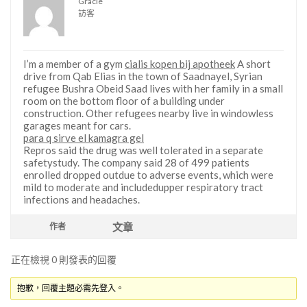
Gracie
訪客
I’m a member of a gym
cialis kopen bij apotheek
A short
drive from Qab Elias in the town of Saadnayel, Syrian
refugee Bushra Obeid Saad lives with her family in a small
room on the bottom floor of a building under
construction. Other refugees nearby live in windowless
garages meant for cars.
para q sirve el kamagra gel
Repros said the drug was well tolerated in a separate
safetystudy. The company said 28 of 499 patients
enrolled dropped outdue to adverse events, which were
mild to moderate and includedupper respiratory tract
infections and headaches.
文章
作者
正在檢視 0 則發表的回覆
抱歉，回覆主題必需先登入。