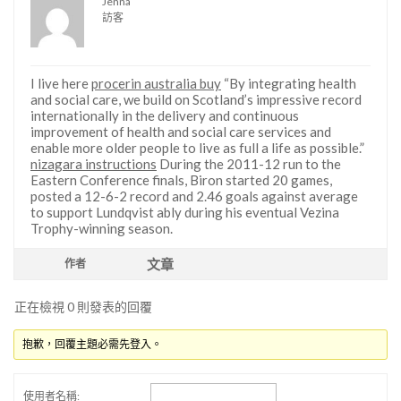
Jenna
訪客
I live here
procerin australia buy
“By integrating health
and social care, we build on Scotland’s impressive record
internationally in the delivery and continuous
improvement of health and social care services and
enable more older people to live as full a life as possible.”
nizagara instructions
During the 2011-12 run to the
Eastern Conference finals, Biron started 20 games,
posted a 12-6-2 record and 2.46 goals against average
to support Lundqvist ably during his eventual Vezina
Trophy-winning season.
文章
作者
正在檢視 0 則發表的回覆
抱歉，回覆主題必需先登入。
使用者名稱: