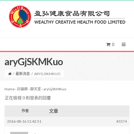
0
aryGjSKMKuo
/
最新消息
/
ARYGJSKMKUO
Home
›
討論群
›
聊天室
›
aryGjSKMKuo
正在檢視 0 則發表的回覆
文章
作者
2016-08-16 11:42:51
#3374