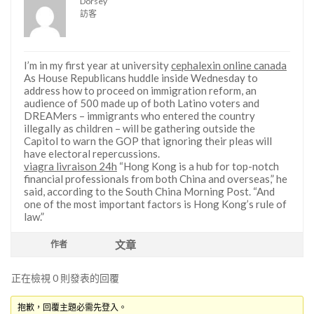
Dorsey
訪客
I’m in my first year at university
cephalexin online canada
As House Republicans huddle inside Wednesday to
address how to proceed on immigration reform, an
audience of 500 made up of both Latino voters and
DREAMers – immigrants who entered the country
illegally as children – will be gathering outside the
Capitol to warn the GOP that ignoring their pleas will
have electoral repercussions.
viagra livraison 24h
“Hong Kong is a hub for top-notch
financial professionals from both China and overseas,” he
said, according to the South China Morning Post. “And
one of the most important factors is Hong Kong’s rule of
law.”
文章
作者
正在檢視 0 則發表的回覆
抱歉，回覆主題必需先登入。