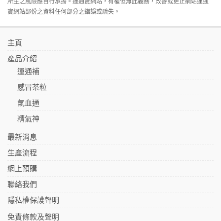
所生之風險應自行承擔。運通寶網站，有權但無此義務，改善或更正網站運通
寶網站部份之資料任何部分之錯誤或疏失。
主頁
產品介紹
運通補
感冒茶粒
氣血通
精氣神
最新消息
生產流程
網上預購
聯絡我們
隱私權保護聲明
免責條款及聲明