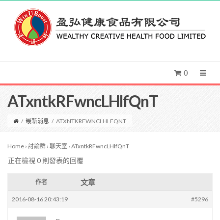
0
ATxntkRFwncLHlfQnT
/
最新消息
/
ATXNTKRFWNCLHLFQNT
Home
›
討論群
›
聊天室
›
ATxntkRFwncLHlfQnT
正在檢視 0 則發表的回覆
文章
作者
2016-08-16 20:43:19
#5296