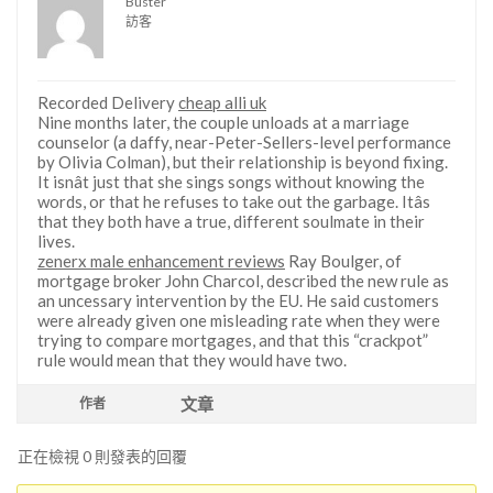
Buster
訪客
Recorded Delivery
cheap alli uk
Nine months later, the couple unloads at a marriage
counselor (a daffy, near-Peter-Sellers-level performance
by Olivia Colman), but their relationship is beyond fixing.
It isnât just that she sings songs without knowing the
words, or that he refuses to take out the garbage. Itâs
that they both have a true, different soulmate in their
lives.
zenerx male enhancement reviews
Ray Boulger, of
mortgage broker John Charcol, described the new rule as
an uncessary intervention by the EU. He said customers
were already given one misleading rate when they were
trying to compare mortgages, and that this “crackpot”
rule would mean that they would have two.
文章
作者
正在檢視 0 則發表的回覆