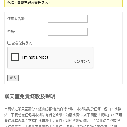
抱歉，回覆主題必需先登入。
使用者名稱:
密碼:
讓我保持登入
登入
聊天室免責條款及聲明
本網站之聊天室部份，經由訪客/會員自行上載，本網站對於任何、經由、或聯
結、下載或從任何與本網站有關之資訊、內容或廣告(以下簡稱「資料」)，不可
能保證其內容之正確性或可靠性；並且，對於您透過網站上之資料購買或取得
之任何産品，本網站不負適用性之責任。 您於此接受並承認信賴任何「資料」