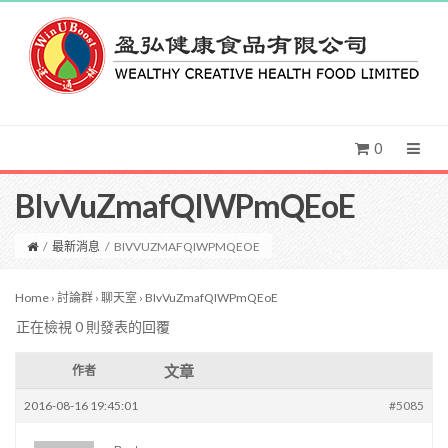
0
BIvVuZmafQIWPmQEoE
/
最新消息
/
BIVVUZMAFQIWPMQEOE
Home
›
討論群
›
聊天室
›
BIvVuZmafQIWPmQEoE
正在檢視 0 則發表的回覆
文章
作者
2016-08-16 19:45:01
#5085