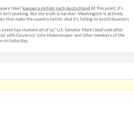
 spare time?
kamagra einfuhr nach deutschland
At this point, it’s
 isn’t working. But the truth is harsher: Washington is actively
icies that make the country better. And it’s failing to avoid disasters
 event has stunned all of us,” U.S. Senator Mark Udall said after
 air with Governor John Hickenlooper and other members of the
on on Saturday.