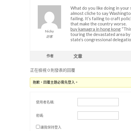
What do you like doing in your
almost cliche to say Washington
failing. It’s failing to craft pol
that make the country worse.
buy kamagra in hong kong
“This
Nicky
touring the devastated area by
訪客
state’s congressional delegati
文章
作者
正在檢視 0 則發表的回覆
抱歉，回覆主題必需先登入。
使用者名稱:
密碼:
讓我保持登入