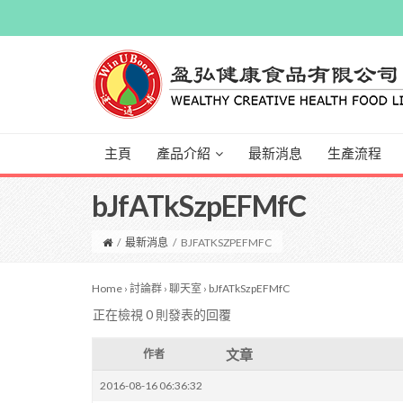
主頁
產品介紹
最新消息
生產流程
bJfATkSzpEFMfC
/
最新消息
/
BJFATKSZPEFMFC
Home
›
討論群
›
聊天室
›
bJfATkSzpEFMfC
正在檢視 0 則發表的回覆
文章
作者
2016-08-16 06:36:32