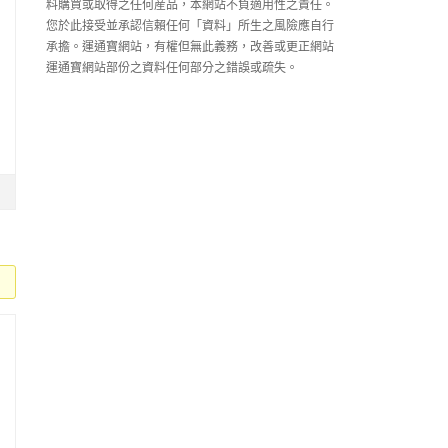
料購買或取得之任何産品，本網站不負適用性之責任。
您於此接受並承認信賴任何「資料」所生之風險應自行
承擔。運通寶網站，有權但無此義務，改善或更正網站
運通寶網站部份之資料任何部分之錯誤或疏失。