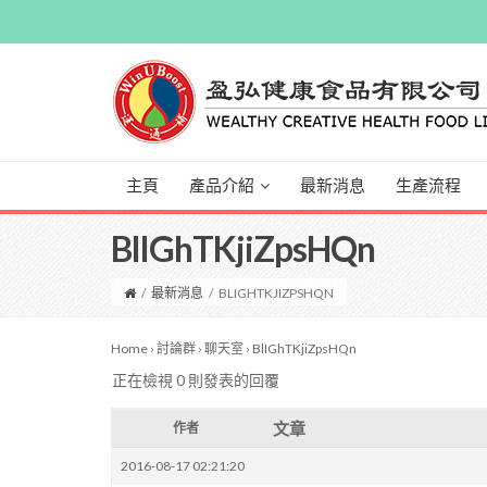
主頁
產品介紹
最新消息
生產流程
BlIGhTKjiZpsHQn
/
最新消息
/
BLIGHTKJIZPSHQN
Home
›
討論群
›
聊天室
›
BlIGhTKjiZpsHQn
正在檢視 0 則發表的回覆
文章
作者
2016-08-17 02:21:20