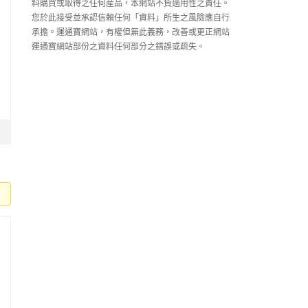
料購買或取得之任何産品，本網站不負適用性之責任。
您於此接受並承認信賴任何「資料」所生之風險應自行
承擔。運通寶網站，有權但無此義務，改善或更正網站
運通寶網站部份之資料任何部分之錯誤或疏失。