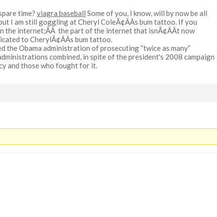
 spare time?
viagra baseball
Some of you, I know, will by now be all
 but I am still goggling at Cheryl ColeÃ¢ÂÂs bum tattoo. If you
on the internet;ÃÂ the part of the internet that isnÃ¢ÂÂt now
icated to CherylÃ¢ÂÂs bum tattoo.
d the Obama administration of prosecuting “twice as many”
administrations combined, in spite of the president's 2008 campaign
y and those who fought for it.