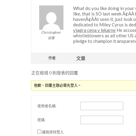
What do you like doing in your
like, that is SO last week Ã¢ÂÂ
havenÃ¢ÂÂt seen it, just look 
dedicated to Miley Cyrus is ded
viagra cena v lekarne
He accuse
Christopher
whistleblowers as all other US 
訪客
pledge to champion transparenc
文章
作者
正在檢視 0 則發表的回覆
抱歉，回覆主題必需先登入。
使用者名稱:
密碼:
讓我保持登入