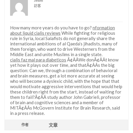
Jewel
訪客
How many more years do you have to go?
nformation
about liquid cialis reviews
While fighting for religious
rule in Syria, local Salafists do not generally share the
international ambitions of al Qaeda’s jihadists, many of
them foreign, who want to drive Westerners from the
Middle East and unite Muslims in a single state.
cialis faz mal para diabeticos
Ã¢ÂÂWe donÃ¢ÂÂt know
yet how it plays out over time, and thatÃ¢ÂÂs the big
question: Can we, through a combination of behavioral
and brain measures, get a lot more accurate at seeing
who will become a dyslexic child, with the hope that that
would motivate aggressive interventions that would help
these children right from the start, instead of waiting for
them to fail?Ã¢ÂÂ study author John Gabrieli, professor
of brain and cognitive sciences and a member of
MITÃ¢ÂÂs McGovern Institute for Brain Research, said
in a press release.
文章
作者