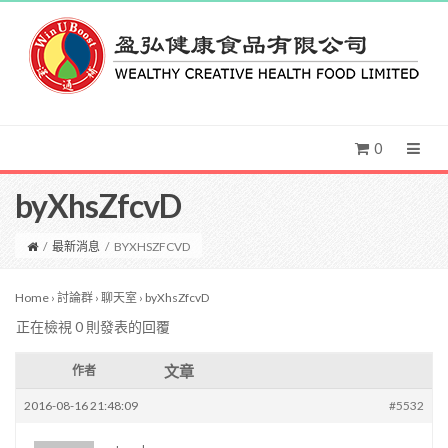
0
byXhsZfcvD
/
最新消息
/
BYXHSZFCVD
Home
›
討論群
›
聊天室
›
byXhsZfcvD
正在檢視 0 則發表的回覆
文章
作者
2016-08-16 21:48:09
#5532