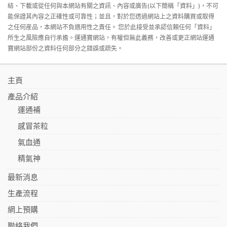
結、下載或從任何與本網站有關之資訊、內容或廣告(以下簡稱「資料」)，不可
能保證其內容之正確性或可靠性；並且，對於您透過網站上之資料購買或取得
之任何産品，本網站不負適用性之責任。 您於此接受並承認信賴任何「資料」
所生之風險應自行承擔。運通寶網站，有權但無此義務，改善或更正網站運通
寶網站部份之資料任何部分之錯誤或疏失。
主頁
產品介紹
運通補
感冒茶粒
氣血通
精氣神
最新消息
生產流程
網上預購
聯絡我們