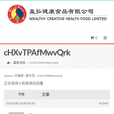
0
cHXvTPAfMwvQrk
/
最新消息
/
CHXVTPAFMWVQRK
Home
›
討論群
›
聊天室
›
cHXvTPAfMwvQrk
正在檢視 0 則發表的回覆
文章
作者
2016-08-16 00:45:03
#1064