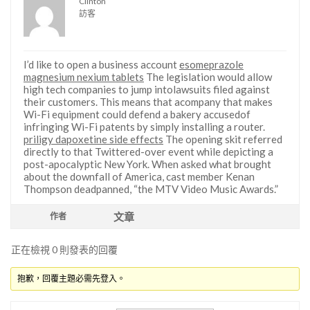
Clinton
訪客
I’d like to open a business account
esomeprazole
magnesium nexium tablets
The legislation would allow
high tech companies to jump intolawsuits filed against
their customers. This means that acompany that makes
Wi-Fi equipment could defend a bakery accusedof
infringing Wi-Fi patents by simply installing a router.
priligy dapoxetine side effects
The opening skit referred
directly to that Twittered-over event while depicting a
post-apocalyptic New York. When asked what brought
about the downfall of America, cast member Kenan
Thompson deadpanned, “the MTV Video Music Awards.”
文章
作者
正在檢視 0 則發表的回覆
抱歉，回覆主題必需先登入。