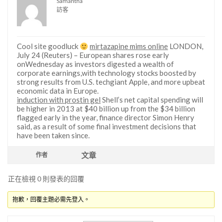
Samantha
訪客
Cool site goodluck
mirtazapine mims online
LONDON,
July 24 (Reuters) – European shares rose early
onWednesday as investors digested a wealth of
corporate earnings,with technology stocks boosted by
strong results from U.S. techgiant Apple, and more upbeat
economic data in Europe.
induction with prostin gel
Shell’s net capital spending will
be higher in 2013 at $40 billion up from the $34 billion
flagged early in the year, finance director Simon Henry
said, as a result of some final investment decisions that
have been taken since.
文章
作者
正在檢視 0 則發表的回覆
抱歉，回覆主題必需先登入。