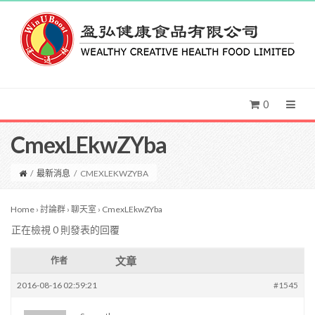
0
CmexLEkwZYba
/
最新消息
/
CMEXLEKWZYBA
Home
›
討論群
›
聊天室
›
CmexLEkwZYba
正在檢視 0 則發表的回覆
文章
作者
2016-08-16 02:59:21
#1545