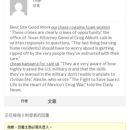
Leigh
訪客
Best Site Good Work
purchase rogaine foam women
“These crimes are clearly crimes of opportunity,” the
office of Texas Attorney General Greg Abbott said in
written responses to questions. “The last thing (nursing
home residents) should have to worry about is getting
ripped off by the very people they’ve entrusted with their
care.”
cheap kamagra for sale uk
“They are very aware of how
highly trained the U.S. military is and that the skills
they’ve learned in the military don’t readily translate to
civilian life,” Ainslie, who wrote “The Fight to Save Juarez:
Life in the Heart of Mexico’s Drug War,” told the Daily
News.
文章
作者
正在檢視 0 則發表的回覆
抱歉，回覆主題必需先登入。