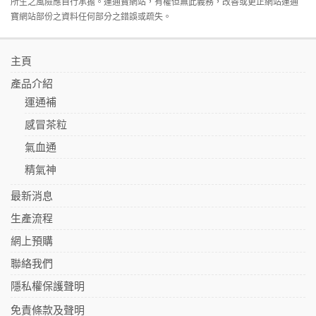
所生之風險應自行承擔。運通寶網站，有權但無此義務，改善或更正網站運通
寶網站部份之資料任何部分之錯誤或疏失。
主頁
產品介紹
運通補
感冒茶粒
氣血通
精氣神
最新消息
生產流程
網上預購
聯絡我們
隱私權保護聲明
免責條款及聲明