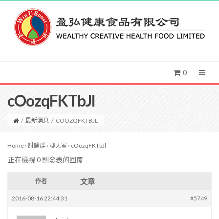
0
cOozqFKTbJl
/
最新消息
/
COOZQFKTBJL
Home
›
討論群
›
聊天室
›
cOozqFKTbJl
正在檢視 0 則發表的回覆
文章
作者
2016-08-16 22:44:31
#5749