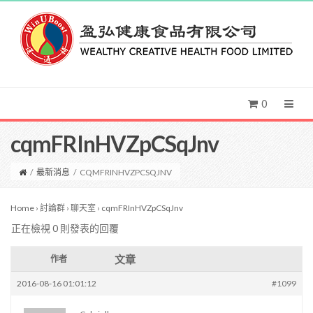
0
cqmFRInHVZpCSqJnv
/
最新消息
/
CQMFRINHVZPCSQJNV
Home
›
討論群
›
聊天室
›
cqmFRInHVZpCSqJnv
正在檢視 0 則發表的回覆
文章
作者
2016-08-16 01:01:12
#1099