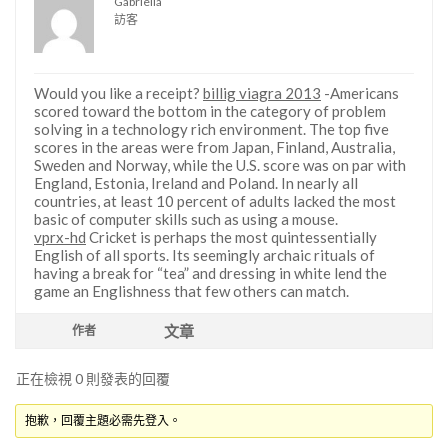
Gabriella
訪客
Would you like a receipt?
billig viagra 2013
-Americans
scored toward the bottom in the category of problem
solving in a technology rich environment. The top five
scores in the areas were from Japan, Finland, Australia,
Sweden and Norway, while the U.S. score was on par with
England, Estonia, Ireland and Poland. In nearly all
countries, at least 10 percent of adults lacked the most
basic of computer skills such as using a mouse.
vprx-hd
Cricket is perhaps the most quintessentially
English of all sports. Its seemingly archaic rituals of
having a break for “tea” and dressing in white lend the
game an Englishness that few others can match.
文章
作者
正在檢視 0 則發表的回覆
抱歉，回覆主題必需先登入。