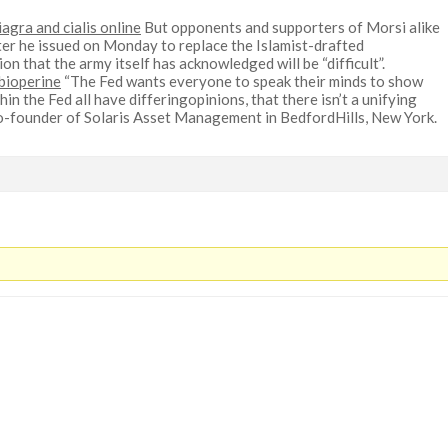
iagra and cialis online
But opponents and supporters of Morsi alike
rter he issued on Monday to replace the Islamist-drafted
ion that the army itself has acknowledged will be “difficult”.
 bioperine
“The Fed wants everyone to speak their minds to show
hin the Fed all have differingopinions, that there isn’t a unifying
co-founder of Solaris Asset Management in BedfordHills, New York.