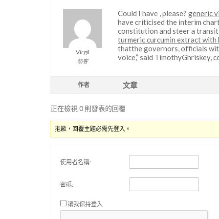
Could I have , please?
generic v
have criticised the interim cha
constitution and steer a transit
turmeric curcumin extract with
thatthe governors, officials wit
Virgil
voice,” said TimothyGhriskey, 
訪客
文章
作者
正在檢視 0 則發表的回覆
抱歉，回覆主題必需先登入。
使用者名稱:
密碼:
讓我保持登入