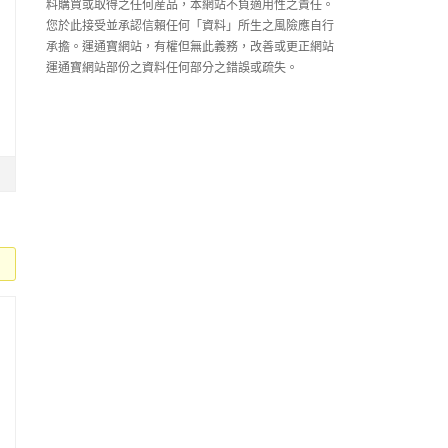
料購買或取得之任何産品，本網站不負適用性之責任。
您於此接受並承認信賴任何「資料」所生之風險應自行
承擔。運通寶網站，有權但無此義務，改善或更正網站
運通寶網站部份之資料任何部分之錯誤或疏失。