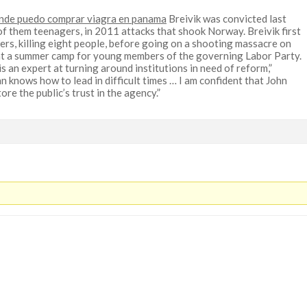
nde puedo comprar viagra en panama
Breivik was convicted last
 of them teenagers, in 2011 attacks that shook Norway. Breivik first
, killing eight people, before going on a shooting massacre on
 at a summer camp for young members of the governing Labor Party.
s an expert at turning around institutions in need of reform,”
n knows how to lead in difficult times … I am confident that John
ore the public’s trust in the agency.”