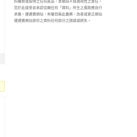
料購買或取得之任何産品，本網站不負適用性之責任。
您於此接受並承認信賴任何「資料」所生之風險應自行
承擔。運通寶網站，有權但無此義務，改善或更正網站
運通寶網站部份之資料任何部分之錯誤或疏失。