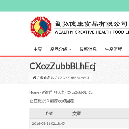
主頁
產品介紹
最新消息
生產流程
CXozZubbBLhEcj
/
最新消息
/
CXOZZUBBBLHECJ
Home
›
討論群
›
聊天室
›
CXozZubbBLhEcj
正在檢視 0 則發表的回覆
文章
作者
2016-08-16 02:18:45