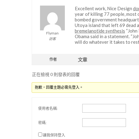
Excellent work, Nice Design
do
year of killing 77 people, most
bombed government headquarters
Utoya island that left 69 dead
bremelanotide synthesis
“John i
Flyman
Obama said in a statement. “Joh
訪客
will do whatever it takes to rest
文章
作者
正在檢視 0 則發表的回覆
抱歉，回覆主題必需先登入。
使用者名稱:
密碼:
讓我保持登入