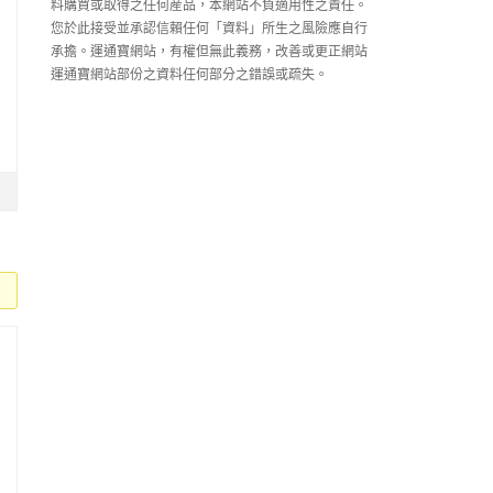
料購買或取得之任何産品，本網站不負適用性之責任。
您於此接受並承認信賴任何「資料」所生之風險應自行
承擔。運通寶網站，有權但無此義務，改善或更正網站
運通寶網站部份之資料任何部分之錯誤或疏失。