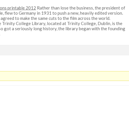
ons printable 2012
Rather than lose the business, the president of
e, flew to Germany in 1931 to push a new, heavily edited version.
agreed to make the same cuts to the film across the world.
 Trinity College Library, located at Trinity College, Dublin, is the
also got a seriously long history, the library began with the founding
.