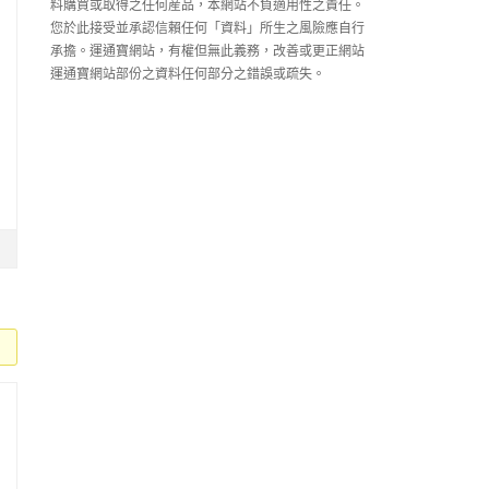
料購買或取得之任何産品，本網站不負適用性之責任。
您於此接受並承認信賴任何「資料」所生之風險應自行
承擔。運通寶網站，有權但無此義務，改善或更正網站
運通寶網站部份之資料任何部分之錯誤或疏失。