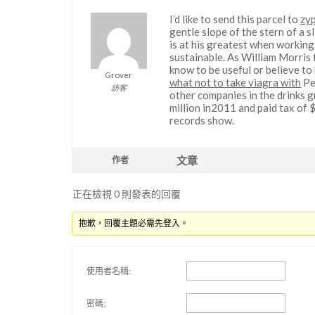
I’d like to send this parcel to
zyp
gentle slope of the stern of a s
is at his greatest when working
sustainable. As William Morris
know to be useful or believe to 
Grover
what not to take viagra with
Pe
訪客
other companies in the drinks g
million in2011 and paid tax of 
records show.
文章
作者
正在檢視 0 則發表的回覆
抱歉，回覆主題必需先登入。
使用者名稱:
密碼: