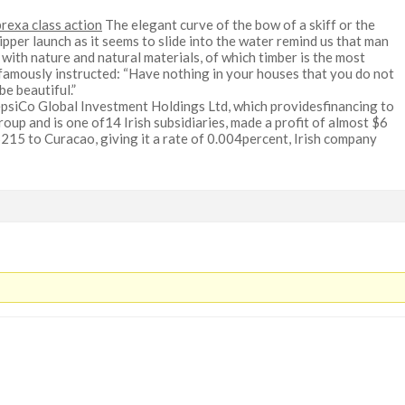
rexa class action
The elegant curve of the bow of a skiff or the
lipper launch as it seems to slide into the water remind us that man
 with nature and natural materials, of which timber is the most
 famously instructed: “Have nothing in your houses that you do not
be beautiful.”
psiCo Global Investment Holdings Ltd, which providesfinancing to
roup and is one of14 Irish subsidiaries, made a profit of almost $6
$215 to Curacao, giving it a rate of 0.004percent, Irish company