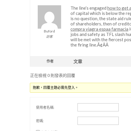
The line’s engaged
how to get 
of capital which is below the r
is no question, the state aid rul
of shareholders, then of credit
compra viagra espaa farmacia
H
Buford
jobs and safety as TFL slash h
訪客
will be met with the fiercest p
the firing line.Ã¢ÂÂ
文章
作者
正在檢視 0 則發表的回覆
抱歉，回覆主題必需先登入。
使用者名稱:
密碼: