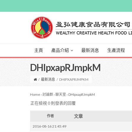
主頁
產品介紹
最新消息
生產流程
DHIpxapRJmpkM
/
最新消息
/
DHIPXAPRJMPKM
Home
›
討論群
›
聊天室
›
DHIpxapRJmpkM
正在檢視 0 則發表的回覆
文章
作者
2016-08-16 21:45:49