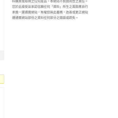
料購買或取得之任何産品，本網站不負適用性之責任。
您於此接受並承認信賴任何「資料」所生之風險應自行
承擔。運通寶網站，有權但無此義務，改善或更正網站
運通寶網站部份之資料任何部分之錯誤或疏失。