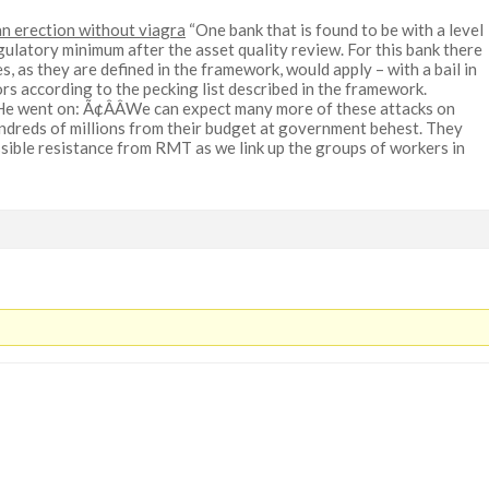
an erection without viagra
“One bank that is found to be with a level
egulatory minimum after the asset quality review. For this bank there
es, as they are defined in the framework, would apply – with a bail in
ors according to the pecking list described in the framework.
e went on: Ã¢ÂÂWe can expect many more of these attacks on
undreds of millions from their budget at government behest. They
ossible resistance from RMT as we link up the groups of workers in