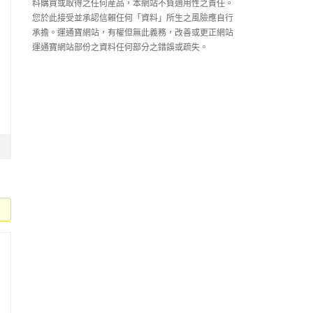
料購買或取得之任何産品，本網站不負適用性之責任。
您於此接受並承認信賴任何「資料」所生之風險應自行
承擔。運通寶網站，有權但無此義務，改善或更正網站
運通寶網站部份之資料任何部分之錯誤或疏失。