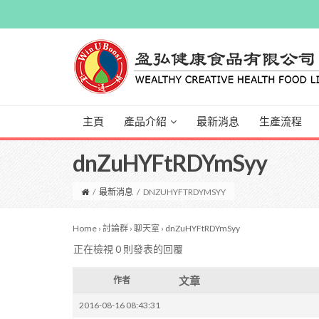
主頁
產品介紹
最新消息
生產流程
dnZuHYFtRDYmSyy
/
最新消息
/
DNZUHYFTRDYMSYY
Home
›
討論群
›
聊天室
›
dnZuHYFtRDYmSyy
正在檢視 0 則發表的回覆
文章
作者
2016-08-16 08:43:31