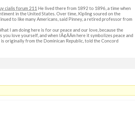
uy cialis forum 211
He lived there from 1892 to 1896, a time when
ntiment in the United States. Over time, Kipling soured on the
inued to like many Americans, said Pinney, a retired professor from
hat I am doing here is for our peace and our love, because the
s you love yourself, and when IÃ¢ÂÂm here it symbolizes peace and
 is originally from the Dominican Republic, told the Concord