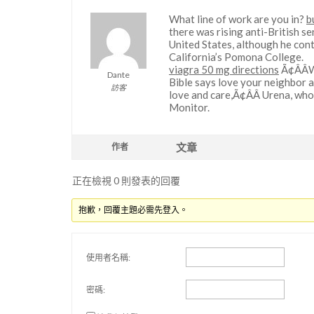
What line of work are you in?
b
there was rising anti-British se
United States, although he cont
California’s Pomona College.
viagra 50 mg directions
Ã¢ÂÂW
Dante
Bible says love your neighbor a
訪客
love and care,Ã¢ÂÂ Urena, who
Monitor.
文章
作者
正在檢視 0 則發表的回覆
抱歉，回覆主題必需先登入。
使用者名稱:
密碼: