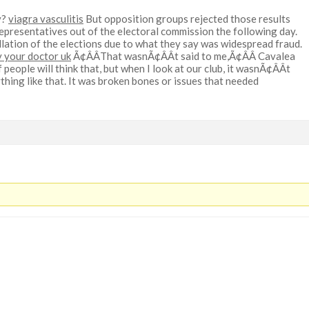
y?
viagra vasculitis
But opposition groups rejected those results
representatives out of the electoral commission the following day.
ation of the elections due to what they say was widespread fraud.
y your doctor uk
Ã¢ÂÂThat wasnÃ¢ÂÂt said to me,Ã¢ÂÂ Cavalea
f people will think that, but when I look at our club, it wasnÃ¢ÂÂt
thing like that. It was broken bones or issues that needed