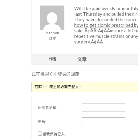
Will I be paid weekly or monthl
last Thursday and pulled their 
They have demanded the cancell
how to get clomid prescribed b
said. Ã¢ÂÂIÃ¢ÂÂm sure a lot o
Shannon
repetitive muscle strains or any
訪客
surgery.Ã¢ÂÂ
文章
作者
正在檢視 0 則發表的回覆
抱歉，回覆主題必需先登入。
使用者名稱:
密碼:
讓我保持登入