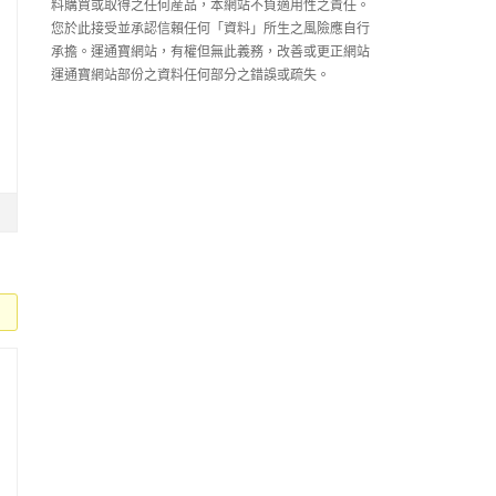
料購買或取得之任何産品，本網站不負適用性之責任。
您於此接受並承認信賴任何「資料」所生之風險應自行
承擔。運通寶網站，有權但無此義務，改善或更正網站
運通寶網站部份之資料任何部分之錯誤或疏失。