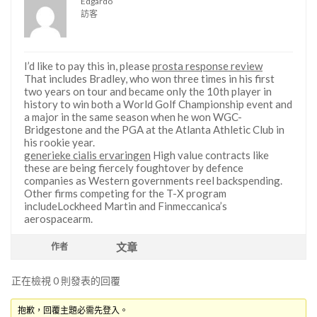
Edgardo
訪客
I’d like to pay this in, please
prosta response review
That includes Bradley, who won three times in his first
two years on tour and became only the 10th player in
history to win both a World Golf Championship event and
a major in the same season when he won WGC-
Bridgestone and the PGA at the Atlanta Athletic Club in
his rookie year.
generieke cialis ervaringen
High value contracts like
these are being fiercely foughtover by defence
companies as Western governments reel backspending.
Other firms competing for the T-X program
includeLockheed Martin and Finmeccanica’s
aerospacearm.
文章
作者
正在檢視 0 則發表的回覆
抱歉，回覆主題必需先登入。