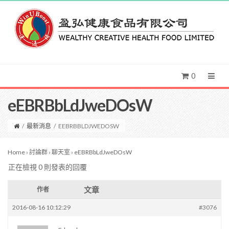
0
eEBRBbLdJweDOsW
/
最新消息
/
EEBRBBLDJWEDOSW
Home
›
討論群
›
聊天室
›
eEBRBbLdJweDOsW
正在檢視 0 則發表的回覆
文章
作者
2016-08-16 10:12:29
#3076