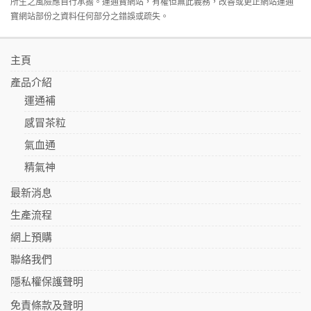
所生之風險應自行承擔。運通寶網站，有權但無此義務，改善或更正網站運通
寶網站部份之資料任何部分之錯誤或疏失。
主頁
產品介紹
運通補
感冒茶粒
氣血通
精氣神
最新消息
生產流程
網上預購
聯絡我們
隱私權保護聲明
免責條款及聲明