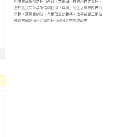
料購買或取得之任何産品，本網站不負適用性之責任。
您於此接受並承認信賴任何「資料」所生之風險應自行
承擔。運通寶網站，有權但無此義務，改善或更正網站
運通寶網站部份之資料任何部分之錯誤或疏失。