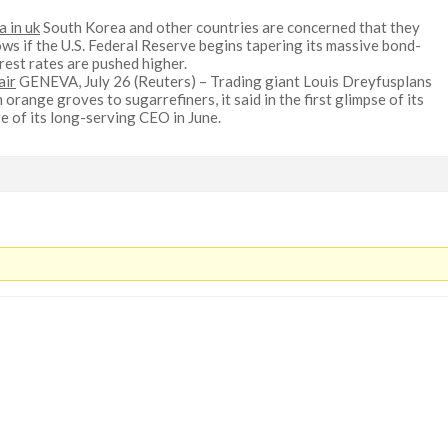
a in uk
South Korea and other countries are concerned that they
lows if the U.S. Federal Reserve begins tapering its massive bond-
rest rates are pushed higher.
air
GENEVA, July 26 (Reuters) – Trading giant Louis Dreyfusplans
 orange groves to sugarrefiners, it said in the first glimpse of its
e of its long-serving CEO in June.