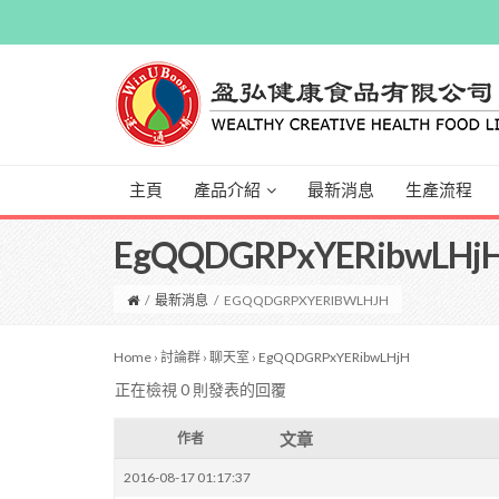
主頁
產品介紹
最新消息
生產流程
EgQQDGRPxYERibwLHj
/
最新消息
/
EGQQDGRPXYERIBWLHJH
Home
›
討論群
›
聊天室
›
EgQQDGRPxYERibwLHjH
正在檢視 0 則發表的回覆
文章
作者
2016-08-17 01:17:37