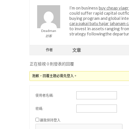
I’m on business
buy cheap viagr
could suffer rapid capital outf
buying program and global inte
cara pakai batu hajar jahanam c
to invest in assets ranging from
Deadman
strategy followingthe departur
訪客
文章
作者
正在檢視 0 則發表的回覆
抱歉，回覆主題必需先登入。
使用者名稱:
密碼:
讓我保持登入