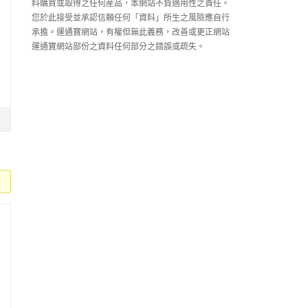
料購買或取得之任何産品，本網站不負適用性之責任。
您於此接受並承認信賴任何「資料」所生之風險應自行
承擔。運通寶網站，有權但無此義務，改善或更正網站
運通寶網站部份之資料任何部分之錯誤或疏失。