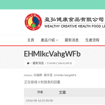
主頁
產品介紹
最新消息
生產流程
EHMIkcVahgWFb
/
最新消息
/
EHMIKCVAHGWFB
Home
›
討論群
›
聊天室
›
EHMIkcVahgWFb
正在檢視 0 則發表的回覆
文章
作者
2016-08-16 23:38:08