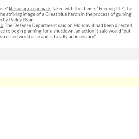
ease?
kb kamagra danmark
Taken with the theme, “Feeding life”, the
y the striking image of a Great blue heron in the process of gulping
n by Paddy Ryan.
eo
The Defense Department said on Monday it had been directed
e to begin planning for a shutdown, an action it said would “put
stressed workforce and is totally unnecessary.”