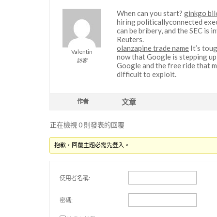
When can you start?
ginkgo bi
hiring politicallyconnected exe
can be bribery, and the SEC is 
Reuters.
olanzapine trade name
It’s tou
Valentin
now that Google is stepping up 
訪客
Google and the free ride that m
difficult to exploit.
文章
作者
正在檢視 0 則發表的回覆
抱歉，回覆主題必需先登入。
使用者名稱:
密碼: