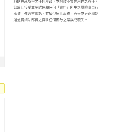
料購買或取得之任何産品，本網站不負適用性之責任。
您於此接受並承認信賴任何「資料」所生之風險應自行
承擔。運通寶網站，有權但無此義務，改善或更正網站
運通寶網站部份之資料任何部分之錯誤或疏失。