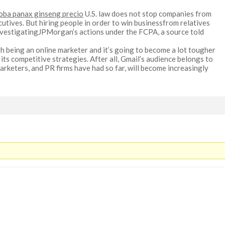
loba panax ginseng precio
U.S. law does not stop companies from
cutives. But hiring people in order to win businessfrom relatives
investigatingJPMorgan’s actions under the FCPA, a source told
gh being an online marketer and it’s going to become a lot tougher
its competitive strategies. After all, Gmail’s audience belongs to
arketers, and PR firms have had so far, will become increasingly