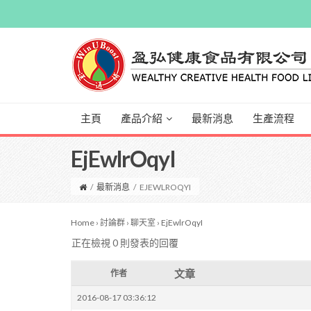
主頁
產品介紹
最新消息
生產流程
EjEwlrOqyI
/
最新消息
/
EJEWLROQYI
Home
›
討論群
›
聊天室
›
EjEwlrOqyI
正在檢視 0 則發表的回覆
文章
作者
2016-08-17 03:36:12