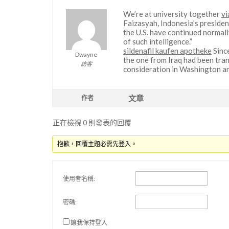
We’re at university together
vi
Faizasyah, Indonesia’s presiden
the U.S. have continued normall
of such intelligence.”
sildenafil kaufen apotheke
Since
Dwayne
the one from Iraq had been tra
訪客
consideration in Washington an
文章
作者
正在檢視 0 則發表的回覆
抱歉，回覆主題必需先登入。
使用者名稱:
密碼:
讓我保持登入