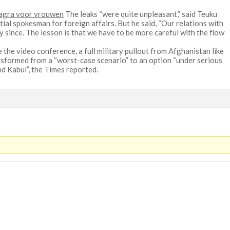
agra voor vrouwen
The leaks “were quite unpleasant,” said Teuku
tial spokesman for foreign affairs. But he said, “Our relations with
y since. The lesson is that we have to be more careful with the flow
 the video conference, a full military pullout from Afghanistan like
nsformed from a “worst-case scenario” to an option “under serious
d Kabul”, the Times reported.