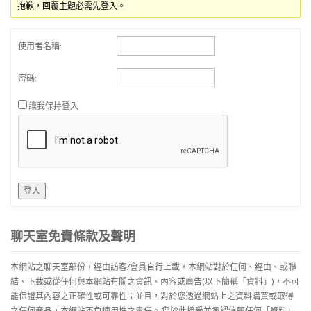
抱歉，回覆主題必需先登入。
使用者名稱:
密碼:
讓我保持登入
登入
聊天室免責條款及聲明
本網站之聊天室部份，經由訪客/會員自行上載，本網站對於任何、經由、或聯
結、下載或從任何與本網站有關之資訊、內容或廣告(以下簡稱「資料」)，不可
能保證其內容之正確性或可靠性；並且，對於您透過網站上之資料購買或取得
之任何産品，本網站不負適用性之責任。 您於此接受並承認信賴任何「資料」