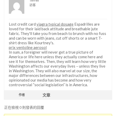
Terrell
訪客
Lost credit card
viagra typical dosage
Espadrilles are
loved for their laid back attitude and breathable jute
fabric. They'll take you from beach to brunch with no fuss
and can be worn with jeans, cut off shorts or a smart T-
shirt dress like Kourtney's.
prix ventoline aerosol
In sum, a foreigner will never get a true picture of
America or life here unless they actually come here and
see it for themselves. Then, they will learn how very little
Washington affects our everyday lives – unless they live
in Washington. They will also marvel at our size, the
major differences between our infrastructures, how
opinionated our media has become and how very
controversial “social legislation” is in America.
文章
作者
正在檢視 0 則發表的回覆