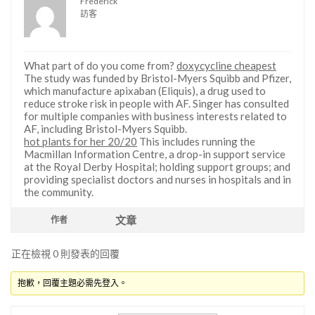
Frederick
訪客
What part of do you come from?
doxycycline cheapest
The study was funded by Bristol-Myers Squibb and Pfizer,
which manufacture apixaban (Eliquis), a drug used to
reduce stroke risk in people with AF. Singer has consulted
for multiple companies with business interests related to
AF, including Bristol-Myers Squibb.
hot plants for her 20/20
This includes running the
Macmillan Information Centre, a drop-in support service
at the Royal Derby Hospital; holding support groups; and
providing specialist doctors and nurses in hospitals and in
the community.
文章
作者
正在檢視 0 則發表的回覆
抱歉，回覆主題必需先登入。