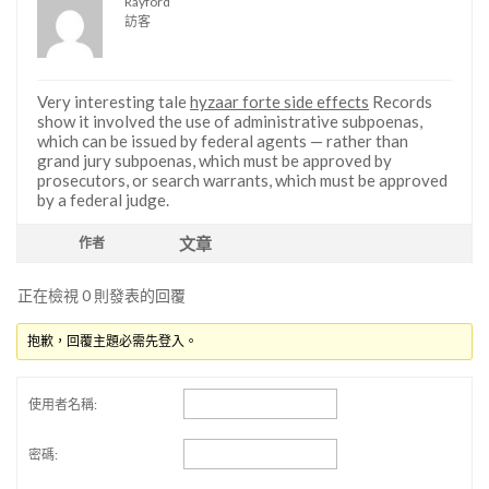
Rayford
訪客
Very interesting tale
hyzaar forte side effects
Records
show it involved the use of administrative subpoenas,
which can be issued by federal agents — rather than
grand jury subpoenas, which must be approved by
prosecutors, or search warrants, which must be approved
by a federal judge.
文章
作者
正在檢視 0 則發表的回覆
抱歉，回覆主題必需先登入。
使用者名稱:
密碼: