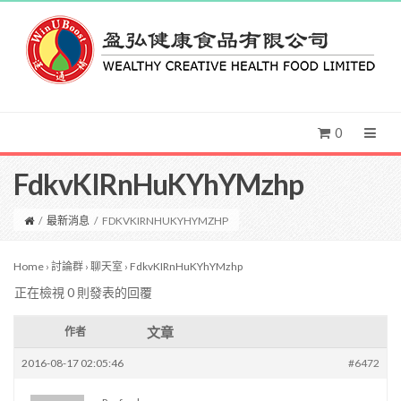
0
FdkvKIRnHuKYhYMzhp
/
最新消息
/
FDKVKIRNHUKYHYMZHP
Home
›
討論群
›
聊天室
›
FdkvKIRnHuKYhYMzhp
正在檢視 0 則發表的回覆
文章
作者
2016-08-17 02:05:46
#6472