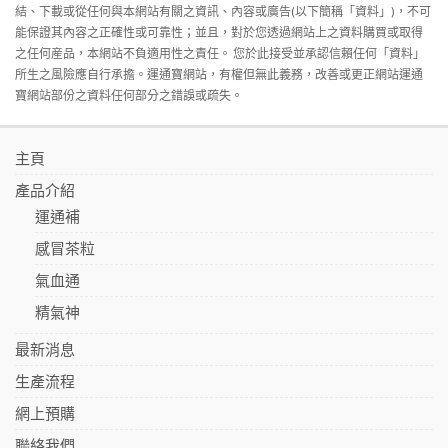
結、下載或從任何與本網站有關之資訊、內容或廣告(以下簡稱「資料」)，不可
能保證其內容之正確性或可靠性；並且，對於您透過網站上之資料購買或取得
之任何産品，本網站不負適用性之責任。 您於此接受並承認信賴任何「資料」
所生之風險應自行承擔。運通寶網站，有權但無此義務，改善或更正網站運通
寶網站部份之資料任何部分之錯誤或疏失。
主頁
產品介紹
運通補
感冒茶粒
氣血通
精氣神
最新消息
生產流程
網上預購
聯絡我們