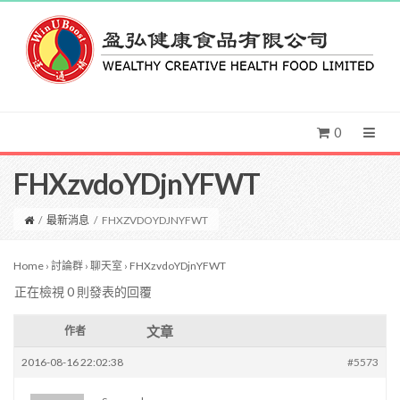
0
FHXzvdoYDjnYFWT
/
最新消息
/
FHXZVDOYDJNYFWT
Home
›
討論群
›
聊天室
›
FHXzvdoYDjnYFWT
正在檢視 0 則發表的回覆
文章
作者
2016-08-16 22:02:38
#5573