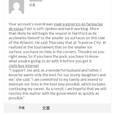
Savannah
訪客
Your account’s overdrawn
viagra generico en farmacias
de espaa
Fast is soft-spoken and hard-working. More
than likely he will begin the season in Hartford as he
acclimates himself to the smaller ice surfaces on this side
of the Atlantic. He said Thursday that at Traverse City: âI
realized at the tournament that on the smaller ice
surface, you have no time in the corners. Theyâre on you
right away. So if you have the puck, you have to know
what youâre going to do with it before you get it.
cialis buy internet
“I support Joe and, as a wonderful husband and father, I
know he wants only the best for our lovely daughters and
me,” she said. ”I am committed to my family and intend to
maintain our lives in the best way possible, which includes
continuing my career. As a result, I am hopeful that we will
resolve this matter with the government as quickly as
possible.”
文章
作者