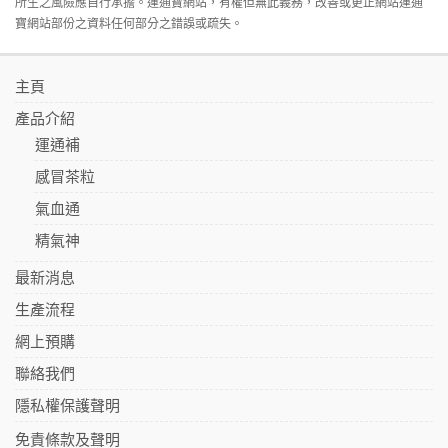
所生之風險應自行承擔。運通寶網站，有權但無此義務，改善或更正網站運通
寶網站部份之資料任何部分之錯誤或疏失。
主頁
產品介紹
運通補
感冒茶粒
氣血通
精氣神
最新消息
生產流程
網上預購
聯絡我們
隱私權保護聲明
免責條款及聲明