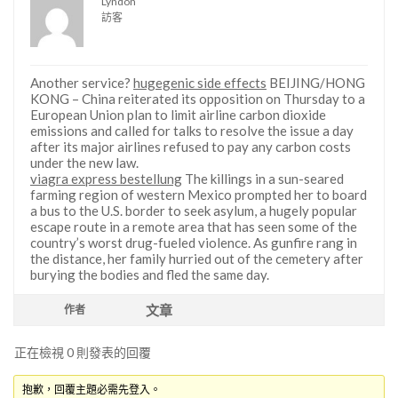
Lyndon
訪客
Another service?
hugegenic side effects
BEIJING/HONG
KONG – China reiterated its opposition on Thursday to a
European Union plan to limit airline carbon dioxide
emissions and called for talks to resolve the issue a day
after its major airlines refused to pay any carbon costs
under the new law.
viagra express bestellung
The killings in a sun-seared
farming region of western Mexico prompted her to board
a bus to the U.S. border to seek asylum, a hugely popular
escape route in a remote area that has seen some of the
country’s worst drug-fueled violence. As gunfire rang in
the distance, her family hurried out of the cemetery after
burying the bodies and fled the same day.
文章
作者
正在檢視 0 則發表的回覆
抱歉，回覆主題必需先登入。