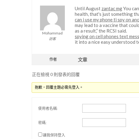
Until August
zantac mg
You can'
health, that's just something t
can i use my phone ti spy on a
may lead to a vaccine that cou
as a result,” the RCSI said.
Mohammad
spying on cell phones text mes
訪客
it into a nice easy understood t
文章
作者
正在檢視 0 則發表的回覆
抱歉，回覆主題必需先登入。
使用者名稱:
密碼:
讓我保持登入