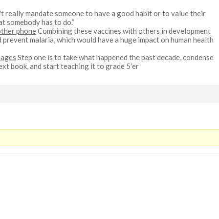
t really mandate someone to have a good habit or to value their
hat somebody has to do.”
nother phone
Combining these vaccines with others in development
ld prevent malaria, which would have a huge impact on human health
sages
Step one is to take what happened the past decade, condense
ext book, and start teaching it to grade 5′er