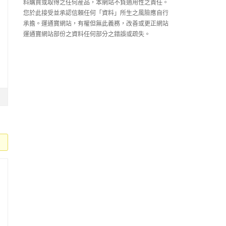
料購買或取得之任何産品，本網站不負適用性之責任。
您於此接受並承認信賴任何「資料」所生之風險應自行
承擔。運通寶網站，有權但無此義務，改善或更正網站
運通寶網站部份之資料任何部分之錯誤或疏失。