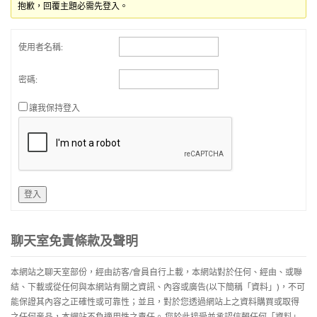
抱歉，回覆主題必需先登入。
使用者名稱:
密碼:
讓我保持登入
登入
聊天室免責條款及聲明
本網站之聊天室部份，經由訪客/會員自行上載，本網站對於任何、經由、或聯
結、下載或從任何與本網站有關之資訊、內容或廣告(以下簡稱「資料」)，不可
能保證其內容之正確性或可靠性；並且，對於您透過網站上之資料購買或取得
之任何産品，本網站不負適用性之責任。 您於此接受並承認信賴任何「資料」