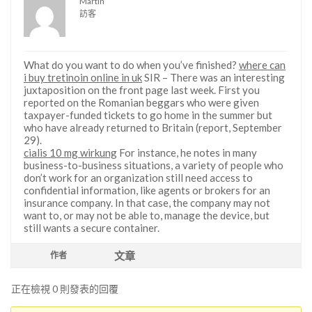
Martin
訪客
What do you want to do when you’ve finished?
where can
i buy tretinoin online in uk
SIR – There was an interesting
juxtaposition on the front page last week. First you
reported on the Romanian beggars who were given
taxpayer-funded tickets to go home in the summer but
who have already returned to Britain (report, September
29).
cialis 10 mg wirkung
For instance, he notes in many
business-to-business situations, a variety of people who
don’t work for an organization still need access to
confidential information, like agents or brokers for an
insurance company. In that case, the company may not
want to, or may not be able to, manage the device, but
still wants a secure container.
文章
作者
正在檢視 0 則發表的回覆