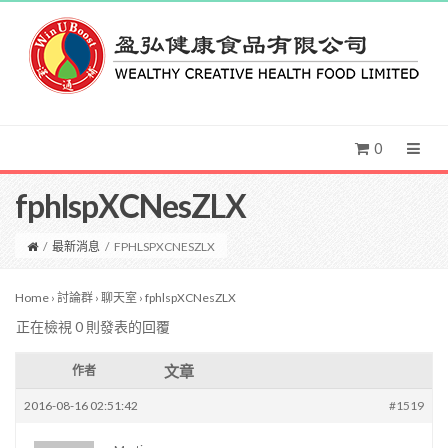
0
fphlspXCNesZLX
/
最新消息
/
FPHLSPXCNESZLX
Home
›
討論群
›
聊天室
›
fphlspXCNesZLX
正在檢視 0 則發表的回覆
文章
作者
2016-08-16 02:51:42
#1519