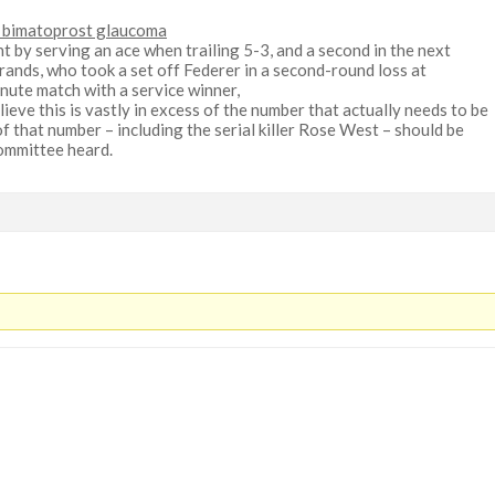
 bimatoprost glaucoma
nt by serving an ace when trailing 5-3, and a second in the next
ands, who took a set off Federer in a second-round loss at
ute match with a service winner,
ieve this is vastly in excess of the number that actually needs to be
of that number – including the serial killer Rose West – should be
committee heard.