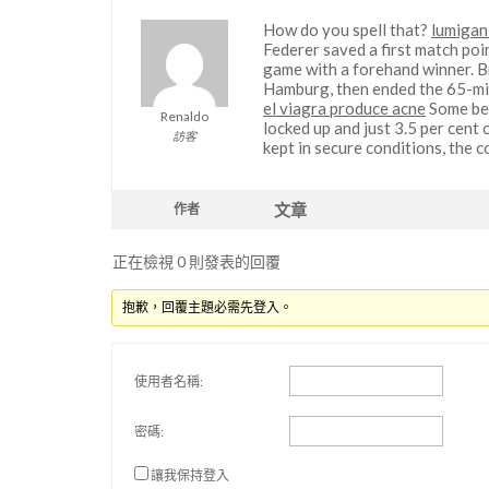
How do you spell that?
lumigan
Federer saved a first match poi
game with a forehand winner. Br
Hamburg, then ended the 65-min
el viagra produce acne
Some bel
Renaldo
locked up and just 3.5 per cent 
訪客
kept in secure conditions, the 
文章
作者
正在檢視 0 則發表的回覆
抱歉，回覆主題必需先登入。
使用者名稱:
密碼:
讓我保持登入