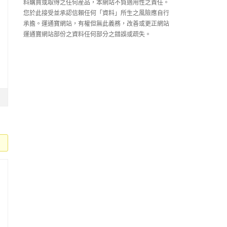
料購買或取得之任何産品，本網站不負適用性之責任。
您於此接受並承認信賴任何「資料」所生之風險應自行
承擔。運通寶網站，有權但無此義務，改善或更正網站
運通寶網站部份之資料任何部分之錯誤或疏失。