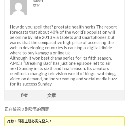
Rupert
訪客
How do you spell that?
prostate health herbs
The report
forecasts that about 40% of the world’s population will
be online by late 2013 via tablets and smartphones, but
warns that the comparative high price of accessing the
web in developing countries is causing a ‘digital divide’.
where to buy kamagra online uk
Although it won best drama series for its fifth season,
AMC’s “Breaking Bad” has just one episode left to air
next Sunday in its sixth and final season. Its creators
credited a changing television world of binge-watching,
video on demand, online streaming and social media buzz
for its success Sunday.
文章
作者
正在檢視 0 則發表的回覆
抱歉，回覆主題必需先登入。