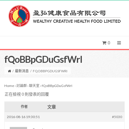
0
fQoBBpGDuGsfWrI
/
最新消息
/
FQOBBPGDUGSFWRI
Home
›
討論群
›
聊天室
›
fQoBBpGDuGsfWrI
正在檢視 0 則發表的回覆
文章
作者
2016-08-16 19:30:51
#5030