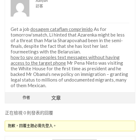
Aaliyah
訪客
Get a job
dosagem cataflam comprimido
As for
tomorrow’smatch, Li hinted that Azarenka might be less
of a threat than Maria Sharapovahad been in the semi-
finals, despite the fact that she has lost her last
fourmeetings with the Belarusian.
how to spy on peoples text messages without having
access to the target phone
Mr Pena Nieto was visiting
the White House for the first time as president and he
backed Mr Obama's new policy on immigration – granting
legal status to millions of undocumented migrants, many
of them Mexican.
文章
作者
正在檢視 0 則發表的回覆
抱歉，回覆主題必需先登入。