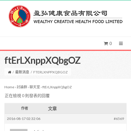
0
ftErLXnppXQbgOZ
/
最新消息
/
FTERLXNPPXQBGOZ
Home
›
討論群
›
聊天室
›
ftErLXnppXQbgOZ
正在檢視 0 則發表的回覆
文章
作者
2016-08-17 02:32:06
#6569