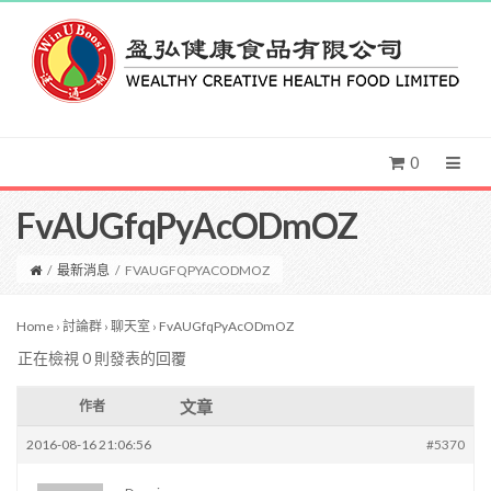
0
FvAUGfqPyAcODmOZ
/
最新消息
/
FVAUGFQPYACODMOZ
Home
›
討論群
›
聊天室
›
FvAUGfqPyAcODmOZ
正在檢視 0 則發表的回覆
文章
作者
2016-08-16 21:06:56
#5370