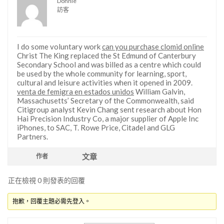
Donnie
訪客
I do some voluntary work
can you purchase clomid online
Christ The King replaced the St Edmund of Canterbury
Secondary School and was billed as a centre which could
be used by the whole community for learning, sport,
cultural and leisure activities when it opened in 2009.
venta de femigra en estados unidos
William Galvin,
Massachusetts’ Secretary of the Commonwealth, said
Citigroup analyst Kevin Chang sent research about Hon
Hai Precision Industry Co, a major supplier of Apple Inc
iPhones, to SAC, T. Rowe Price, Citadel and GLG
Partners.
文章
作者
正在檢視 0 則發表的回覆
抱歉，回覆主題必需先登入。