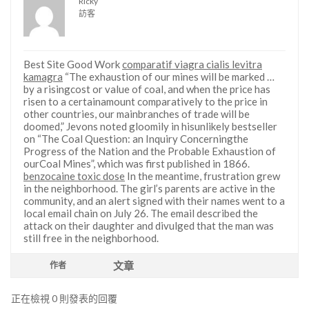
Ricky
訪客
Best Site Good Work
comparatif viagra cialis levitra
kamagra
“The exhaustion of our mines will be marked …
by a risingcost or value of coal, and when the price has
risen to a certainamount comparatively to the price in
other countries, our mainbranches of trade will be
doomed,” Jevons noted gloomily in hisunlikely bestseller
on “The Coal Question: an Inquiry Concerningthe
Progress of the Nation and the Probable Exhaustion of
ourCoal Mines”, which was first published in 1866.
benzocaine toxic dose
In the meantime, frustration grew
in the neighborhood. The girl’s parents are active in the
community, and an alert signed with their names went to a
local email chain on July 26. The email described the
attack on their daughter and divulged that the man was
still free in the neighborhood.
文章
作者
正在檢視 0 則發表的回覆