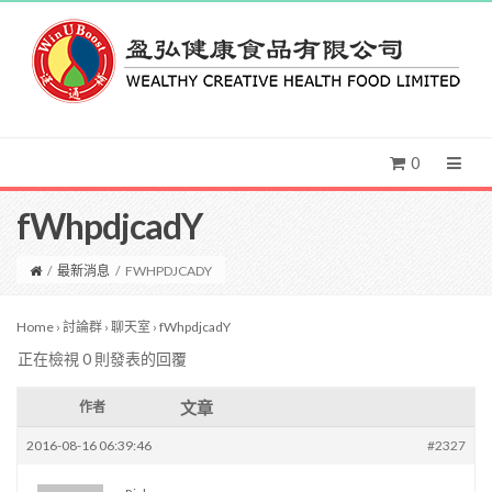
0
fWhpdjcadY
/
最新消息
/
FWHPDJCADY
Home
›
討論群
›
聊天室
›
fWhpdjcadY
正在檢視 0 則發表的回覆
文章
作者
2016-08-16 06:39:46
#2327