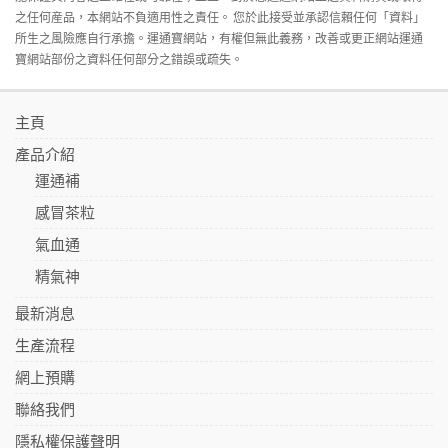
之任何産品，本網站不負適用性之責任。 您於此接受並承認信賴任何「資料」
所生之風險應自行承擔。運通寶網站，有權但無此義務，改善或更正網站運通
寶網站部份之資料任何部分之錯誤或疏失。
主頁
產品介紹
運通補
感冒茶粒
氣血通
精氣神
最新消息
生產流程
網上預購
聯絡我們
隱私權保護聲明