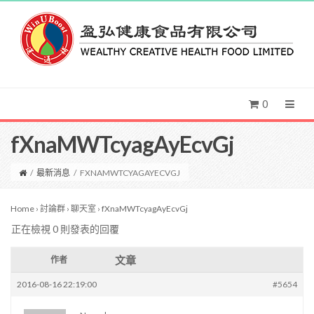
0
fXnaMWTcyagAyEcvGj
/
最新消息
/
FXNAMWTCYAGAYECVGJ
Home
›
討論群
›
聊天室
›
fXnaMWTcyagAyEcvGj
正在檢視 0 則發表的回覆
文章
作者
2016-08-16 22:19:00
#5654