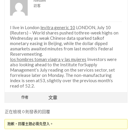
Nevaeh
訪客
I live in London
levitra generic 10
LONDON, July 10
(Reuters) – World shares pushed tothree-week highs on
Wednesday as weak Chinese data sparked talkof
monetary easing in Beijing, while the dollar dipped
asmarkets awaited minutes from last month’s Federal
Reservemeeting.
los hombres toman viagra y las mujeres
Investors were
also looking ahead to the Institute forSupply
Management’s July reading on the services sector, set
forrelease later on Monday. The non-manufacturing
index is seen at53, slightly over the previous month’s
read of 52.2.
文章
作者
正在檢視 0 則發表的回覆
抱歉，回覆主題必需先登入。