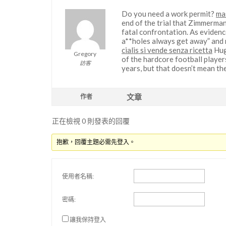
Do you need a work permit?
ma
end of the trial that Zimmerman
fatal confrontation. As evidenc
a**holes always get away” and 
cialis si vende senza ricetta
Hug
Gregory
of the hardcore football playe
訪客
years, but that doesn’t mean th
文章
作者
正在檢視 0 則發表的回覆
抱歉，回覆主題必需先登入。
使用者名稱:
密碼:
讓我保持登入