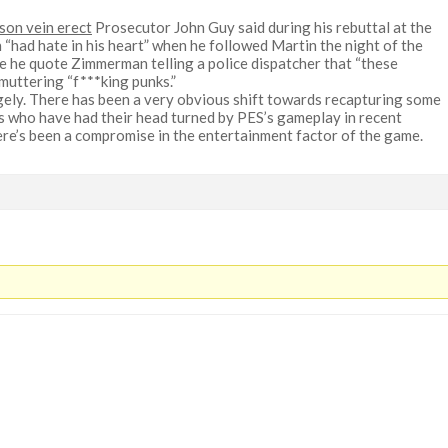
son vein erect
Prosecutor John Guy said during his rebuttal at the
 “had hate in his heart” when he followed Martin the night of the
e he quote Zimmerman telling a police dispatcher that “these
muttering “f***king punks.”
ely. There has been a very obvious shift towards recapturing some
rs who have had their head turned by PES’s gameplay in recent
ere’s been a compromise in the entertainment factor of the game.