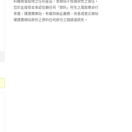
料購買或取得之任何産品，本網站不負適用性之責任。
您於此接受並承認信賴任何「資料」所生之風險應自行
承擔。運通寶網站，有權但無此義務，改善或更正網站
運通寶網站部份之資料任何部分之錯誤或疏失。