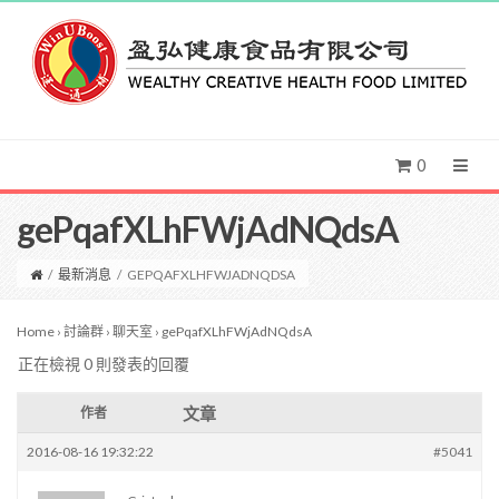
0
gePqafXLhFWjAdNQdsA
/
最新消息
/
GEPQAFXLHFWJADNQDSA
Home
›
討論群
›
聊天室
›
gePqafXLhFWjAdNQdsA
正在檢視 0 則發表的回覆
文章
作者
2016-08-16 19:32:22
#5041