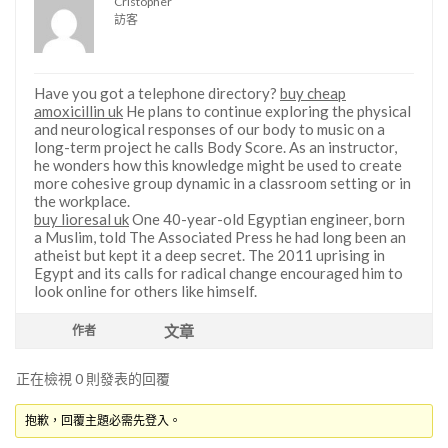
Cristopher
訪客
Have you got a telephone directory?
buy cheap
amoxicillin uk
He plans to continue exploring the physical
and neurological responses of our body to music on a
long-term project he calls Body Score. As an instructor,
he wonders how this knowledge might be used to create
more cohesive group dynamic in a classroom setting or in
the workplace.
buy lioresal uk
One 40-year-old Egyptian engineer, born
a Muslim, told The Associated Press he had long been an
atheist but kept it a deep secret. The 2011 uprising in
Egypt and its calls for radical change encouraged him to
look online for others like himself.
文章
作者
正在檢視 0 則發表的回覆
抱歉，回覆主題必需先登入。